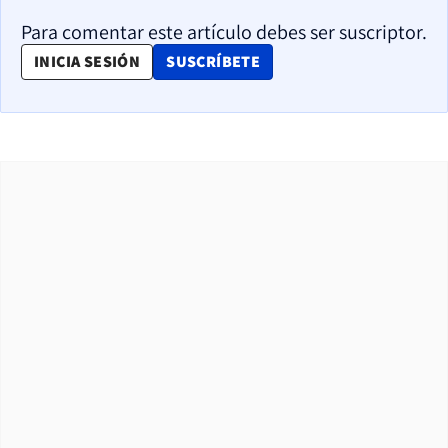
Para comentar este artículo debes ser suscriptor.
OPENS IN NEW WINDOW
INICIA SESIÓN
SUSCRÍBETE