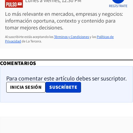
Lunes a viernes, 12:30 PM
REGÍSTRATE
Lo más relevante en mercados, empresas y negocios:
información oportuna, contexto y contenido para
tomar mejores decisiones.
Al suscribirte estás aceptando los
Términos y Condiciones
y las
Políticas de
Privacidad
de La Tercera.
COMENTARIOS
Para comentar este artículo debes ser suscriptor.
OPENS IN NEW WINDOW
INICIA SESIÓN
SUSCRÍBETE