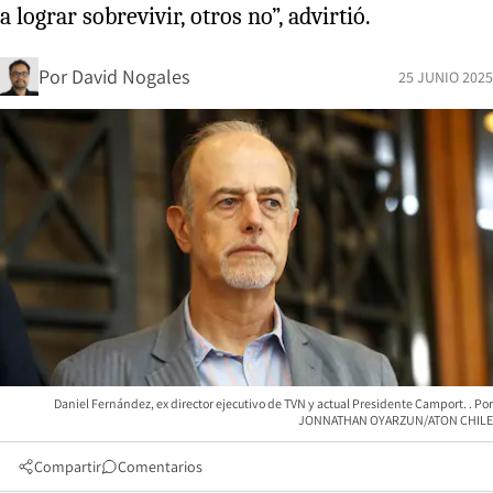
a lograr sobrevivir, otros no”, advirtió.
Por
David Nogales
25 JUNIO 2025
Daniel Fernández, ex director ejecutivo de TVN y actual Presidente Camport.
JONNATHAN OYARZUN/ATON CHILE
Compartir
Comentarios