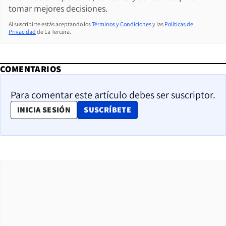
tomar mejores decisiones.
Al suscribirte estás aceptando los
Términos y Condiciones
y las
Políticas de
Privacidad
de La Tercera.
COMENTARIOS
Para comentar este artículo debes ser suscriptor.
OPENS IN NEW WINDOW
INICIA SESIÓN
SUSCRÍBETE