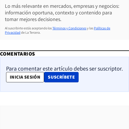
Lo más relevante en mercados, empresas y negocios:
información oportuna, contexto y contenido para
tomar mejores decisiones.
Al suscribirte estás aceptando los
Términos y Condiciones
y las
Políticas de
Privacidad
de La Tercera.
COMENTARIOS
Para comentar este artículo debes ser suscriptor.
OPENS IN NEW WINDOW
INICIA SESIÓN
SUSCRÍBETE