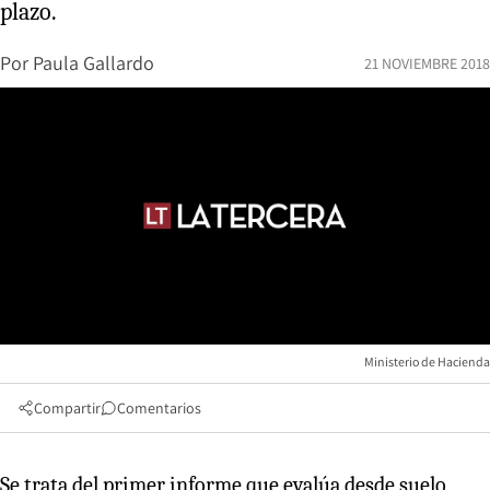
plazo.
Por
Paula Gallardo
21 NOVIEMBRE 2018
Ministerio de Hacienda
Compartir
Comentarios
Se trata del primer informe que evalúa desde suelo