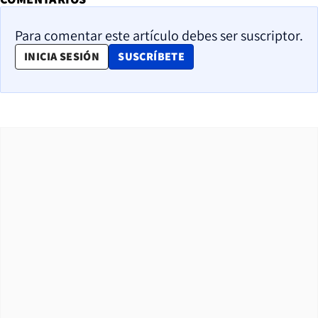
Para comentar este artículo debes ser suscriptor.
OPENS IN NEW WINDOW
INICIA SESIÓN
SUSCRÍBETE