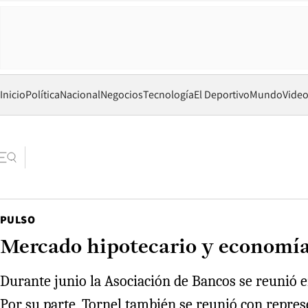
Inicio
Política
Nacional
Negocios
Tecnología
El Deportivo
Mundo
Vide
PULSO
Mercado hipotecario y economía:
Durante junio la Asociación de Bancos se reunió en
Por su parte, Tornel también se reunió con repres