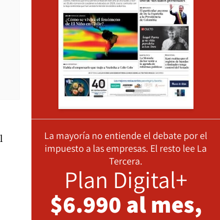
La mayoría no entiende el debate por el
l
impuesto a las empresas. El resto lee La
Tercera.
Plan Digital+
$6.990 al mes,