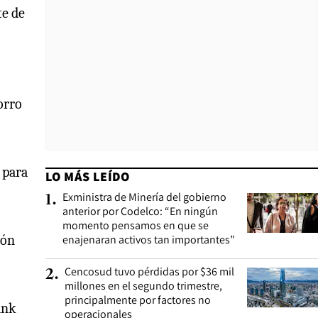
te de
orro
s
para
LO MÁS LEÍDO
Exministra de Minería del gobierno
1
.
anterior por Codelco: “En ningún
momento pensamos en que se
ión
enajenaran activos tan importantes”
Cencosud tuvo pérdidas por $36 mil
2
.
millones en el segundo trimestre,
principalmente por factores no
ank
operacionales