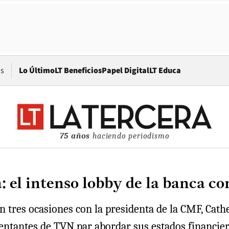
Opens in new window
os
Lo Último
LT Beneficios
Papel Digital
LT Educa
75 años
haciendo periodismo
 el intenso lobby de la banca c
 tres ocasiones con la presidenta de la CMF, Cathe
entantes de TVN par abordar sus estados financier