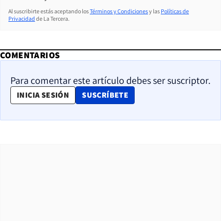
Al suscribirte estás aceptando los
Términos y Condiciones
y las
Políticas de
Privacidad
de La Tercera.
COMENTARIOS
Para comentar este artículo debes ser suscriptor.
OPENS IN NEW WINDOW
INICIA SESIÓN
SUSCRÍBETE