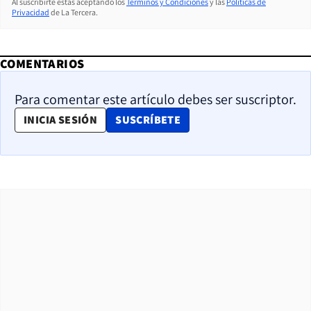
Al suscribirte estás aceptando los
Términos y Condiciones
y las
Políticas de
Privacidad
de La Tercera.
COMENTARIOS
Para comentar este artículo debes ser suscriptor.
OPENS IN NEW WINDOW
INICIA SESIÓN
SUSCRÍBETE