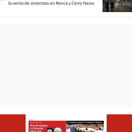
la venta de viviendas en Renca y Cerro Navia
Opens in ne