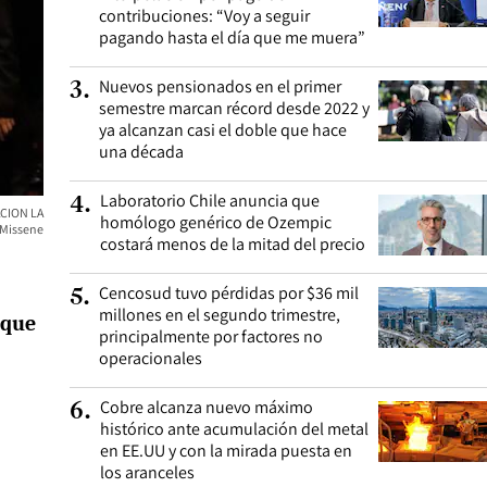
contribuciones: “Voy a seguir
pagando hasta el día que me muera”
Nuevos pensionados en el primer
3
.
semestre marcan récord desde 2022 y
ya alcanzan casi el doble que hace
una década
Laboratorio Chile anuncia que
4
.
ACION LA
homólogo genérico de Ozempic
 Missene
costará menos de la mitad del precio
Cencosud tuvo pérdidas por $36 mil
5
.
millones en el segundo trimestre,
 que
principalmente por factores no
operacionales
Cobre alcanza nuevo máximo
6
.
histórico ante acumulación del metal
en EE.UU y con la mirada puesta en
los aranceles