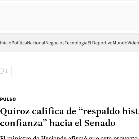
Inicio
Política
Nacional
Negocios
Tecnología
El Deportivo
Mundo
Vide
PULSO
Quiroz califica de “respaldo hi
confianza” hacia el Senado
El ministro de Hacienda afirmó que este proyecto 