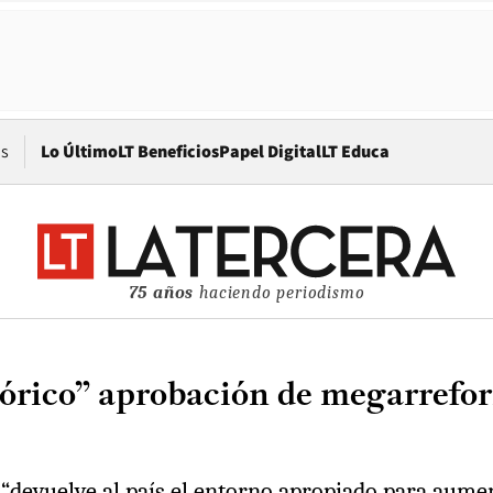
Opens in new window
os
Lo Último
LT Beneficios
Papel Digital
LT Educa
75 años
haciendo periodismo
stórico” aprobación de megarrefo
“devuelve al país el entorno apropiado para aumen