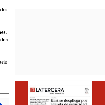
 los
nes,
 los
erio
Opens i