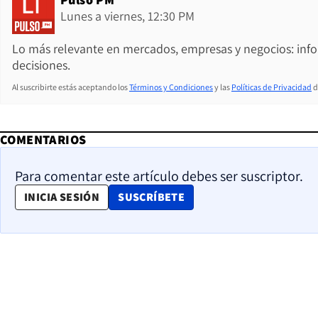
Lunes a viernes, 12:30 PM
Lo más relevante en mercados, empresas y negocios: inf
decisiones.
Al suscribirte estás aceptando los
Términos y Condiciones
y las
Políticas de Privacidad
d
COMENTARIOS
Para comentar este artículo debes ser suscriptor.
OPENS IN NEW WINDOW
INICIA SESIÓN
SUSCRÍBETE