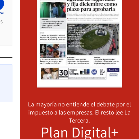
RATE
es
La mayoría no entiende el debate por el
impuesto a las empresas. El resto lee La
Tercera.
Plan Digital+