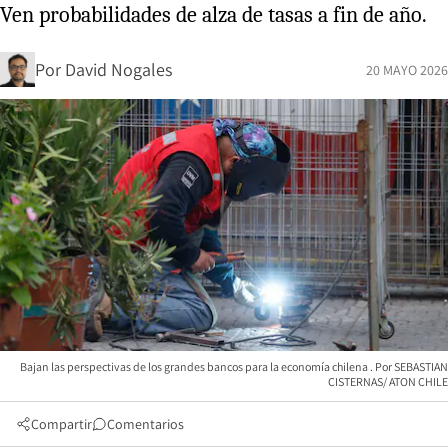
Ven probabilidades de alza de tasas a fin de año.
Por
David Nogales
20 MAYO 2026
Bajan las perspectivas de los grandes bancos para la economía chilena
SEBASTIAN
CISTERNAS/ ATON CHILE
Compartir
Comentarios