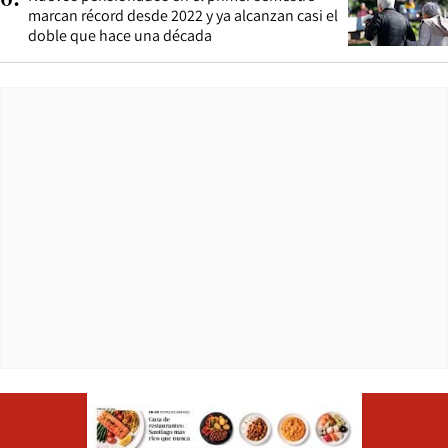
6
.
marcan récord desde 2022 y ya alcanzan casi el
doble que hace una década
Opens in ne