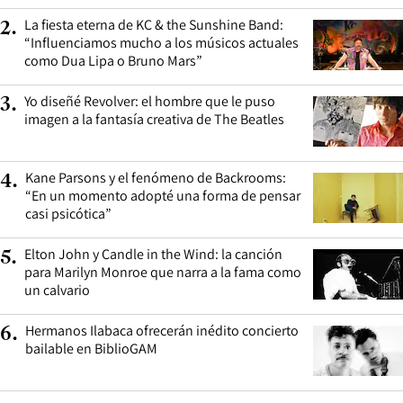
La fiesta eterna de KC & the Sunshine Band:
2
.
“Influenciamos mucho a los músicos actuales
como Dua Lipa o Bruno Mars”
Yo diseñé Revolver: el hombre que le puso
3
.
imagen a la fantasía creativa de The Beatles
Kane Parsons y el fenómeno de Backrooms:
4
.
“En un momento adopté una forma de pensar
casi psicótica”
Elton John y Candle in the Wind: la canción
5
.
para Marilyn Monroe que narra a la fama como
un calvario
Hermanos Ilabaca ofrecerán inédito concierto
6
.
bailable en BiblioGAM