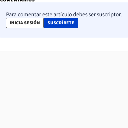
Para comentar este artículo debes ser suscriptor.
OPENS IN NEW WINDOW
INICIA SESIÓN
SUSCRÍBETE