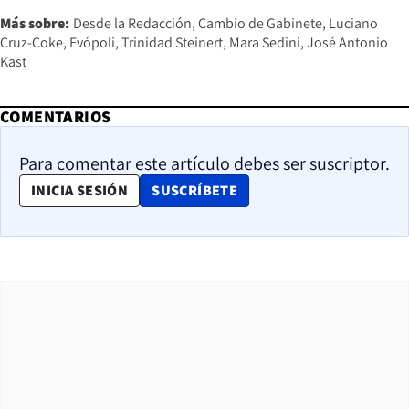
Más sobre:
Desde la Redacción
Cambio de Gabinete
Luciano
Cruz-Coke
Evópoli
Trinidad Steinert
Mara Sedini
José Antonio
Kast
COMENTARIOS
Para comentar este artículo debes ser suscriptor.
OPENS IN NEW WINDOW
INICIA SESIÓN
SUSCRÍBETE