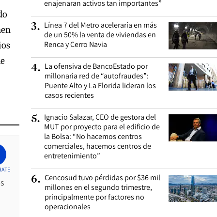
enajenaran activos tan importantes”
do
Línea 7 del Metro aceleraría en más
3
.
nen
de un 50% la venta de viviendas en
Renca y Cerro Navia
ios
de
La ofensiva de BancoEstado por
4
.
millonaria red de “autofraudes”:
Puente Alto y La Florida lideran los
casos recientes
Ignacio Salazar, CEO de gestora del
5
.
MUT por proyecto para el edificio de
la Bolsa: “No hacemos centros
comerciales, hacemos centros de
entretenimiento”
RATE
Cencosud tuvo pérdidas por $36 mil
6
.
es
millones en el segundo trimestre,
principalmente por factores no
operacionales