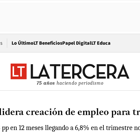
Opens in new window
os
Lo Último
LT Beneficios
Papel Digital
LT Educa
75 años
haciendo periodismo
 lidera creación de empleo para 
3 pp en 12 meses llegando a 6,8% en el trimestre 