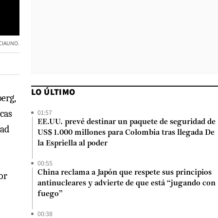
CIAUNO.
LO ÚLTIMO
berg,
01:57
icas
EE.UU. prevé destinar un paquete de seguridad de
dad
US$ 1.000 millones para Colombia tras llegada De
la Espriella al poder
00:55
China reclama a Japón que respete sus principios
or
antinucleares y advierte de que está “jugando con
fuego”
00:38