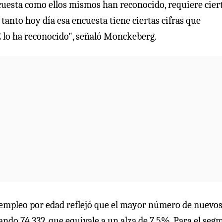
ncuesta como ellos mismos han reconocido, requiere cier
tanto hoy día esa encuesta tiene ciertas cifras que
 lo ha reconocido", señaló Monckeberg.
de empleo por edad reflejó que el mayor número de nuevo
ando 74.332, que equivale a un alza de 7,5%. Para el seg