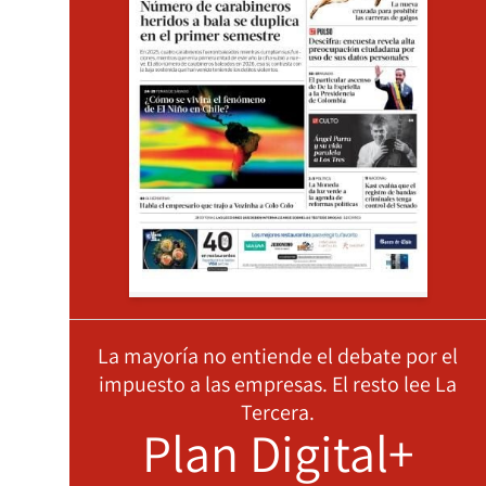
La mayoría no entiende el debate por el
impuesto a las empresas. El resto lee La
Tercera.
Plan Digital+