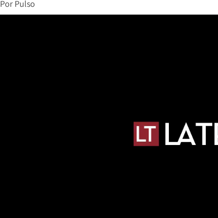
Por
Pulso