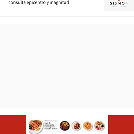
consulta epicentro y magnitud
Opens in ne