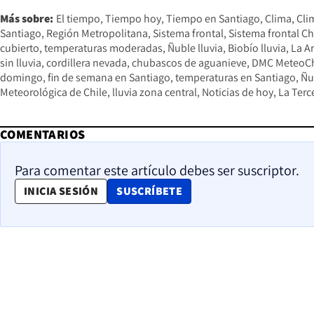
Más sobre:
El tiempo
Tiempo hoy
Tiempo en Santiago
Clima
Cli
Santiago
Región Metropolitana
Sistema frontal
Sistema frontal Ch
cubierto
temperaturas moderadas
Ñuble lluvia
Biobío lluvia
La Ar
sin lluvia
cordillera nevada
chubascos de aguanieve
DMC MeteoCh
domingo
fin de semana en Santiago
temperaturas en Santiago
Ñu
Meteorológica de Chile
lluvia zona central
Noticias de hoy
La Terc
COMENTARIOS
Para comentar este artículo debes ser suscriptor.
OPENS IN NEW WINDOW
INICIA SESIÓN
SUSCRÍBETE