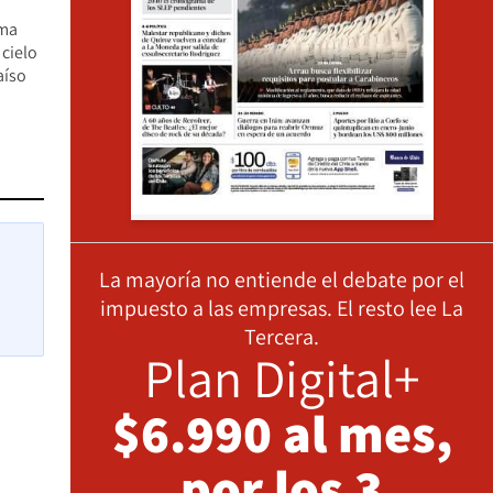
ima
cielo
aíso
La mayoría no entiende el debate por el
impuesto a las empresas. El resto lee La
Tercera.
Plan Digital+
$6.990 al mes,
por los 3