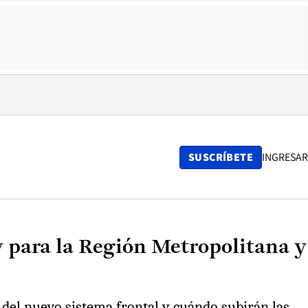
SUSCRÍBETE
INGRESAR
y para la Región Metropolitana y
e del nuevo sistema frontal y cuándo subirán las