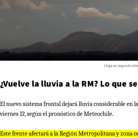
Llega un segundo siste
¿Vuelve la lluvia a la RM? Lo que s
El nuevo sistema frontal dejará lluvia considerable en l
viernes 12, según el pronóstico de Meteochile.
Este frente afectará a la Región Metropolitana y zona ce