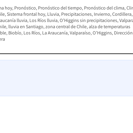
ma hoy
Pronóstico
Pronóstico del tiempo
Pronóstico del clima
Cl
ile
Sistema frontal hoy
Lluvia
Precipitaciones
Invierno
Cordillera
aucanía lluvia
Los Ríos lluvia
O’Higgins sin precipitaciones
Valpar
ile
lluvia en Santiago
zona central de Chile
alza de temperaturas
ble
Biobío
Los Ríos
La Araucanía
Valparaíso
O’Higgins
Dirección
era