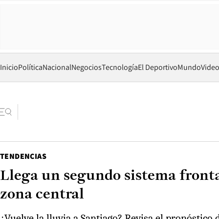
Inicio
Política
Nacional
Negocios
Tecnología
El Deportivo
Mundo
Vide
TENDENCIAS
Llega un segundo sistema fronta
zona central
¿Vuelve la lluvia a Santiago? Revisa el pronóstico