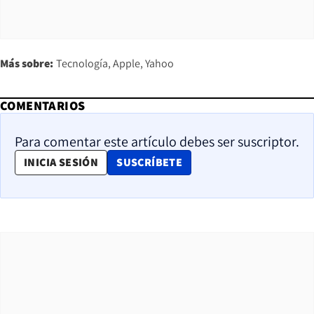
Más sobre:
Tecnología
Apple
Yahoo
COMENTARIOS
Para comentar este artículo debes ser suscriptor.
OPENS IN NEW WINDOW
INICIA SESIÓN
SUSCRÍBETE