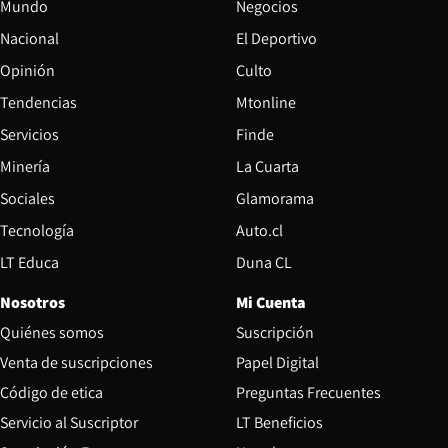
Mundo
Negocios
Nacional
El Deportivo
Opinión
Culto
Tendencias
Mtonline
Servicios
Finde
Opens in new window
Minería
La Cuarta
Opens in new wind
Sociales
Glamorama
Opens in new window
Tecnología
Auto.cl
Opens in new window
LT Educa
Duna CL
Nosotros
Mi Cuenta
Quiénes somos
Suscripción
Opens in new win
Venta de suscripciones
Papel Digital
Opens in new window
Código de etica
Preguntas Frecuentes
Servicio al Suscriptor
LT Beneficios