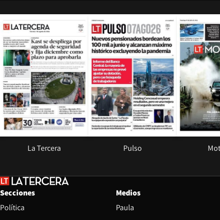
Opens in new window
Opens in ne
La Tercera
Pulso
Mot
Secciones
Medios
Política
Paula