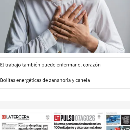
El trabajo también puede enfermar el corazón
Bolitas energéticas de zanahoria y canela
Opens in new window
Opens in ne