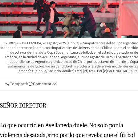
(250820) -- AVELLANEDA, 20 agosto, 2025 (Xinhua) -- Simpatizantes del equipo argentino
Independiente se enfrentan con simpatizantes de Universidad de Chile durante el partido
de octavos de final de la Copa Sudamericana de fútbol, en el estadio Libertadores de
América, en la ciudad de Avellaneda, Argentina, el 20 de agosto de 2025. El partido entre
Independiente de Argentina y Universidad de Chile, por los octavos de final de la Copa
Sudamericana de fútbol, fue suspendido el miércoles a raíz de graves incidentes en las
graderías. (Xinhua/Facundo Morales) (mz) (vf) (ce)
[e]FACUNDO MORALES
Compartir
Comentarios
SEÑOR DIRECTOR:
Lo que ocurrió en Avellaneda duele. No solo por la
violencia desatada, sino por lo que revela: que el fútbol