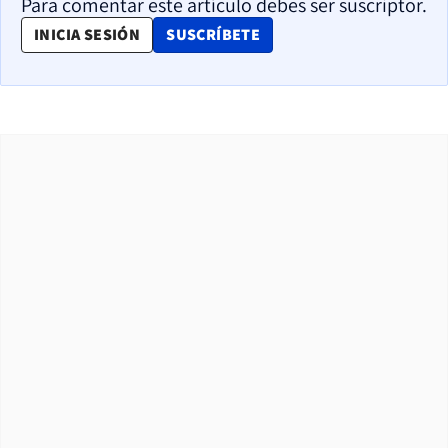
Para comentar este artículo debes ser suscriptor.
OPENS IN NEW WINDOW
INICIA SESIÓN
SUSCRÍBETE