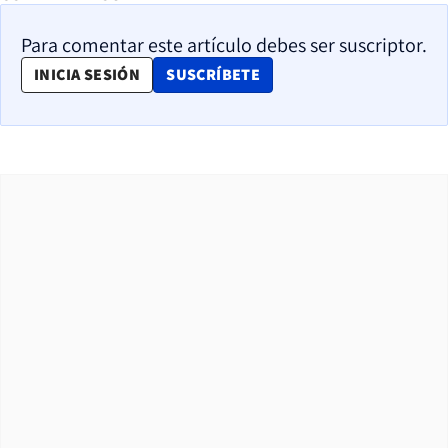
Para comentar este artículo debes ser suscriptor.
OPENS IN NEW WINDOW
INICIA SESIÓN
SUSCRÍBETE