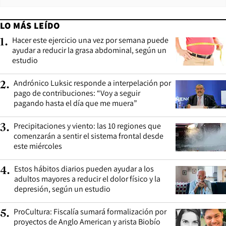
LO MÁS LEÍDO
Hacer este ejercicio una vez por semana puede
1
.
ayudar a reducir la grasa abdominal, según un
estudio
Andrónico Luksic responde a interpelación por
2
.
pago de contribuciones: “Voy a seguir
pagando hasta el día que me muera”
Precipitaciones y viento: las 10 regiones que
3
.
comenzarán a sentir el sistema frontal desde
este miércoles
Estos hábitos diarios pueden ayudar a los
4
.
adultos mayores a reducir el dolor físico y la
depresión, según un estudio
ProCultura: Fiscalía sumará formalización por
5
.
proyectos de Anglo American y arista Biobío