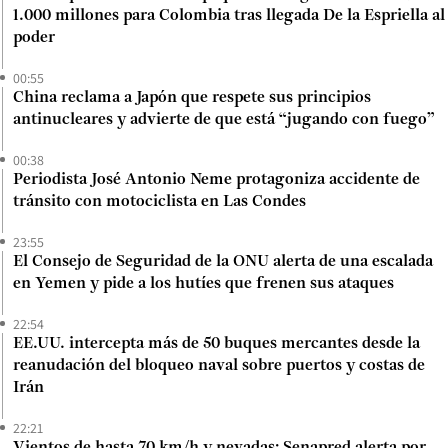
1.000 millones para Colombia tras llegada De la Espriella al
poder
00:55
China reclama a Japón que respete sus principios
antinucleares y advierte de que está “jugando con fuego”
00:38
Periodista José Antonio Neme protagoniza accidente de
tránsito con motociclista en Las Condes
23:55
El Consejo de Seguridad de la ONU alerta de una escalada
en Yemen y pide a los hutíes que frenen sus ataques
22:54
EE.UU. intercepta más de 50 buques mercantes desde la
reanudación del bloqueo naval sobre puertos y costas de
Irán
22:21
Vientos de hasta 70 km/h y nevadas: Senapred alerta por