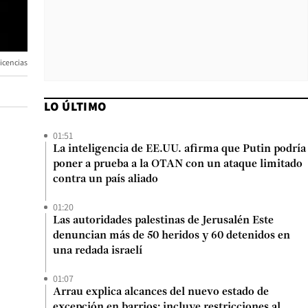
icencias
LO ÚLTIMO
01:51
La inteligencia de EE.UU. afirma que Putin podría
poner a prueba a la OTAN con un ataque limitado
contra un país aliado
01:20
Las autoridades palestinas de Jerusalén Este
denuncian más de 50 heridos y 60 detenidos en
una redada israelí
01:07
Arrau explica alcances del nuevo estado de
excepción en barrios: incluye restricciones al