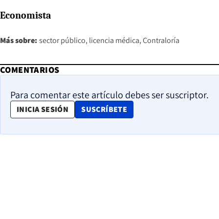
Economista
Más sobre:
sector público
licencia médica
Contraloría
COMENTARIOS
Para comentar este artículo debes ser suscriptor.
OPENS IN NEW WINDOW
INICIA SESIÓN
SUSCRÍBETE