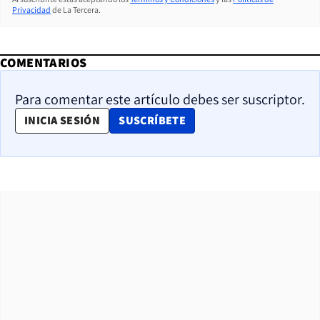
Privacidad
de La Tercera.
COMENTARIOS
Para comentar este artículo debes ser suscriptor.
OPENS IN NEW WINDOW
INICIA SESIÓN
SUSCRÍBETE