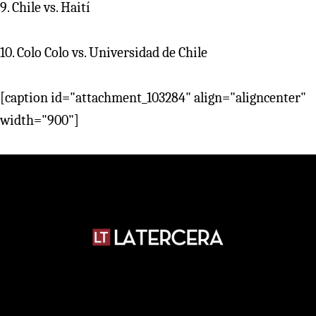
9. Chile vs. Haití
10. Colo Colo vs. Universidad de Chile
[caption id="attachment_103284" align="aligncenter"
width="900"]