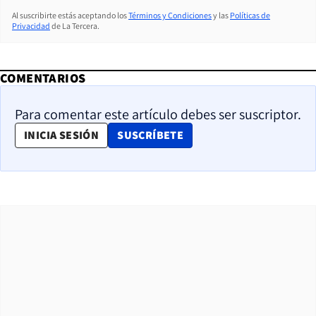
Al suscribirte estás aceptando los
Términos y Condiciones
y las
Políticas de
Privacidad
de La Tercera.
COMENTARIOS
Para comentar este artículo debes ser suscriptor.
OPENS IN NEW WINDOW
INICIA SESIÓN
SUSCRÍBETE