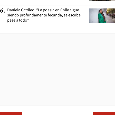
Daniela Catrileo: “La poesía en Chile sigue
6
.
siendo profundamente fecunda, se escribe
pese a todo”
Opens in ne