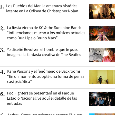
Los Pueblos del Mar: la amenaza histórica
1
.
latente en La Odisea de Christopher Nolan
La fiesta eterna de KC & the Sunshine Band:
2
.
“Influenciamos mucho a los músicos actuales
como Dua Lipa o Bruno Mars”
Yo diseñé Revolver: el hombre que le puso
3
.
imagen a la fantasía creativa de The Beatles
Kane Parsons y el fenómeno de Backrooms:
4
.
“En un momento adopté una forma de pensar
casi psicótica”
Foo Fighters se presentará en el Parque
5
.
Estadio Nacional: ve aquí el detalle de las
entradas
Andrew Scott y su aclamada carrera: “No me