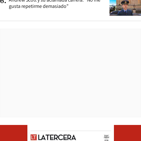
6
.
gusta repetirme demasiado”
Opens in ne