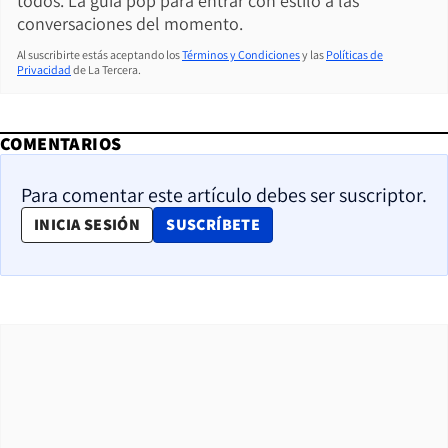
todos. La guía pop para entrar con estilo a las
conversaciones del momento.
Al suscribirte estás aceptando los
Términos y Condiciones
y las
Políticas de
Privacidad
de La Tercera.
COMENTARIOS
Para comentar este artículo debes ser suscriptor.
OPENS IN NEW WINDOW
INICIA SESIÓN
SUSCRÍBETE