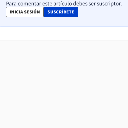
Para comentar este artículo debes ser suscriptor.
OPENS IN NEW WINDOW
INICIA SESIÓN
SUSCRÍBETE