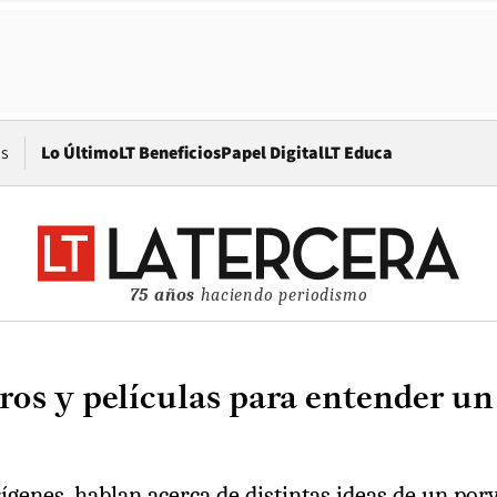
Opens in new window
os
Lo Último
LT Beneficios
Papel Digital
LT Educa
75 años
haciendo periodismo
bros y películas para entender 
ígenes, hablan acerca de distintas ideas de un por