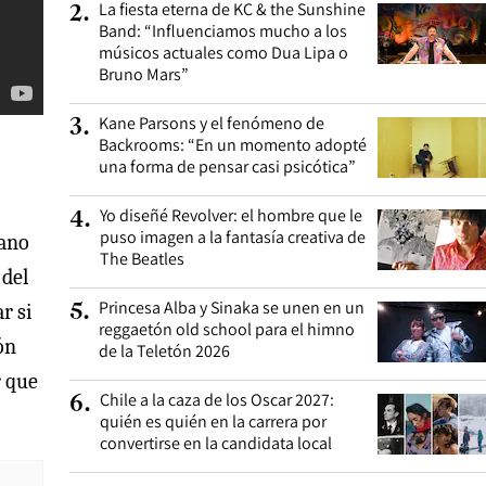
La fiesta eterna de KC & the Sunshine
2
.
Band: “Influenciamos mucho a los
músicos actuales como Dua Lipa o
Bruno Mars”
Kane Parsons y el fenómeno de
3
.
Backrooms: “En un momento adopté
una forma de pensar casi psicótica”
Yo diseñé Revolver: el hombre que le
4
.
puso imagen a la fantasía creativa de
gano
The Beatles
 del
Princesa Alba y Sinaka se unen en un
5
.
r si
reggaetón old school para el himno
ón
de la Teletón 2026
r que
Chile a la caza de los Oscar 2027:
6
.
quién es quién en la carrera por
convertirse en la candidata local