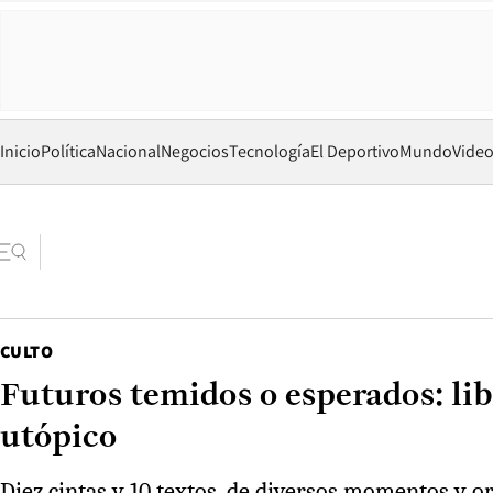
Inicio
Política
Nacional
Negocios
Tecnología
El Deportivo
Mundo
Vide
CULTO
Futuros temidos o esperados: li
utópico
Diez cintas y 10 textos, de diversos momentos y or