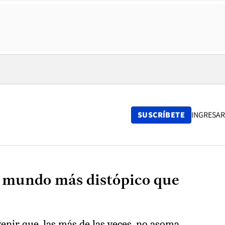
SUSCRÍBETE
INGRESAR
un mundo más distópico que
venir que, las más de las veces, no asoma