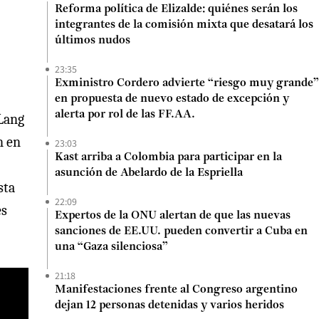
Reforma política de Elizalde: quiénes serán los
integrantes de la comisión mixta que desatará los
últimos nudos
23:35
Exministro Cordero advierte “riesgo muy grande”
en propuesta de nuevo estado de excepción y
alerta por rol de las FF.AA.
 Lang
n en
23:03
Kast arriba a Colombia para participar en la
asunción de Abelardo de la Espriella
sta
22:09
es
Expertos de la ONU alertan de que las nuevas
sanciones de EE.UU. pueden convertir a Cuba en
una “Gaza silenciosa”
21:18
Manifestaciones frente al Congreso argentino
dejan 12 personas detenidas y varios heridos