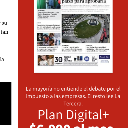
r su
 tan
la
La mayoría no entiende el debate por el
impuesto a las empresas. El resto lee La
Tercera.
Plan Digital+