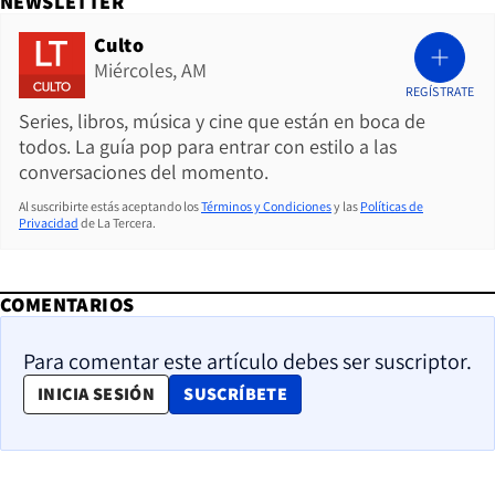
NEWSLETTER
Culto
Miércoles, AM
REGÍSTRATE
Series, libros, música y cine que están en boca de
todos. La guía pop para entrar con estilo a las
conversaciones del momento.
Al suscribirte estás aceptando los
Términos y Condiciones
y las
Políticas de
Privacidad
de La Tercera.
COMENTARIOS
Para comentar este artículo debes ser suscriptor.
OPENS IN NEW WINDOW
INICIA SESIÓN
SUSCRÍBETE