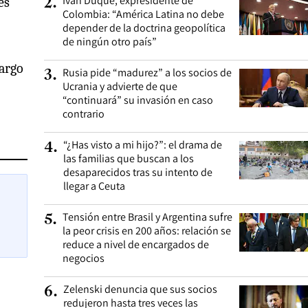
Iván Duque, expresidente de
es
2
.
Colombia: “América Latina no debe
depender de la doctrina geopolítica
de ningún otro país”
largo
Rusia pide “madurez” a los socios de
3
.
Ucrania y advierte de que
“continuará” su invasión en caso
contrario
“¿Has visto a mi hijo?”: el drama de
4
.
las familias que buscan a los
desaparecidos tras su intento de
llegar a Ceuta
Tensión entre Brasil y Argentina sufre
5
.
la peor crisis en 200 años: relación se
reduce a nivel de encargados de
negocios
Zelenski denuncia que sus socios
6
.
redujeron hasta tres veces las