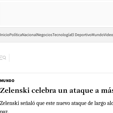
Inicio
Política
Nacional
Negocios
Tecnología
El Deportivo
Mundo
Vide
MUNDO
Zelenski celebra un ataque a más
Zelenski señaló que este nuevo ataque de largo al
paz.