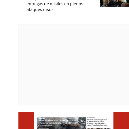
entregas de misiles en plenos
ataques rusos
Opens i