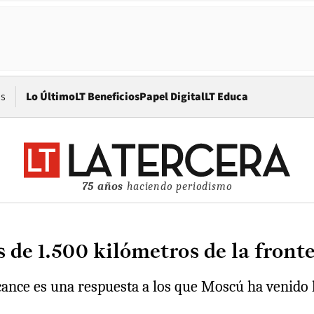
Opens in new window
os
Lo Último
LT Beneficios
Papel Digital
LT Educa
75 años
haciendo periodismo
 de 1.500 kilómetros de la front
cance es una respuesta a los que Moscú ha venido 