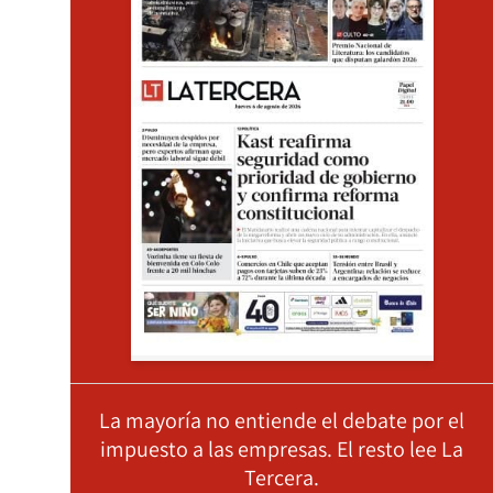
La mayoría no entiende el debate por el
impuesto a las empresas. El resto lee La
Tercera.