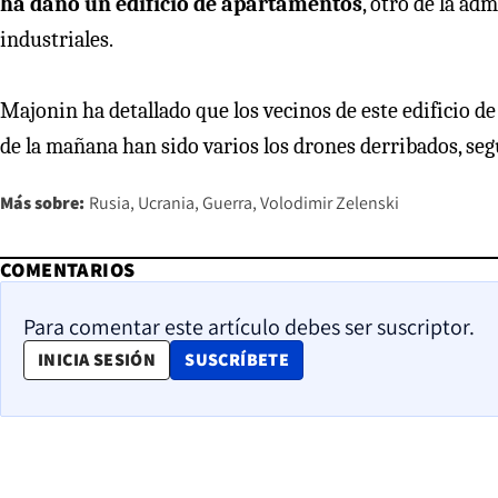
ha daño un edificio de apartamentos
, otro de la ad
industriales.
Majonin ha detallado que los vecinos de este edificio d
de la mañana han sido varios los drones derribados, seg
Más sobre:
Rusia
Ucrania
Guerra
Volodimir Zelenski
COMENTARIOS
Para comentar este artículo debes ser suscriptor.
OPENS IN NEW WINDOW
INICIA SESIÓN
SUSCRÍBETE