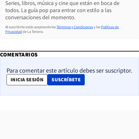
Series, libros, música y cine que están en boca de
todos. La guía pop para entrar con estilo a las
conversaciones del momento.
Al suscribirte estás aceptando los
Términos y Condiciones
y las
Políticas de
Privacidad
de La Tercera.
COMENTARIOS
Para comentar este artículo debes ser suscriptor.
OPENS IN NEW WINDOW
INICIA SESIÓN
SUSCRÍBETE