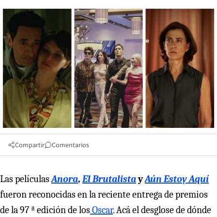
Compartir
Comentarios
Las películas
Anora
,
El Brutalista
y
Aún Estoy Aquí
fueron reconocidas en la reciente entrega de premios
de la 97 ª edición de los
Oscar
. Acá el desglose de dónde