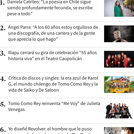
Daniela Catrileo: “La poesía en Chile sigue
1
.
siendo profundamente fecunda, se escribe
pese a todo”
Ángel Parra: “A los 60 años estoy orgulloso de
2
.
una discografía, de una carrera y de la gente
que aprecia lo que hago”
Illapu cerrará su gira de celebración “55 años
3
.
historia viva” en el Teatro Caupolicán
Crítica de discos y singles: la era azul de Karol
4
.
G, el mundo chilengo de Tomo Como Rey y la
vida de Saiko y De Saloon
Tomo Como Rey reinventa “Me Voy” de Julieta
5
.
Venegas
Yo diseñé Revolver: el hombre que le puso
6
.