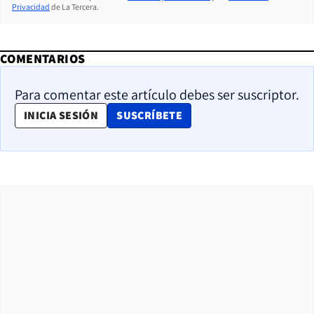
Privacidad
de La Tercera.
COMENTARIOS
Para comentar este artículo debes ser suscriptor.
OPENS IN NEW WINDOW
INICIA SESIÓN
SUSCRÍBETE