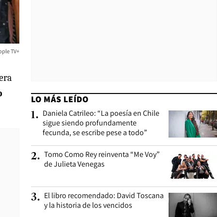
pple TV+
era
o
LO MÁS LEÍDO
Daniela Catrileo: “La poesía en Chile
1
.
sigue siendo profundamente
fecunda, se escribe pese a todo”
Tomo Como Rey reinventa “Me Voy”
2
.
de Julieta Venegas
El libro recomendado: David Toscana
3
.
y la historia de los vencidos