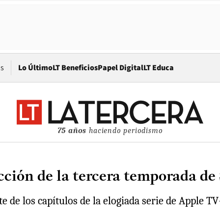
Opens in new window
os
Lo Último
LT Beneficios
Papel Digital
LT Educa
75 años
haciendo periodismo
ección de la tercera temporada de
te de los capítulos de la elogiada serie de Apple 