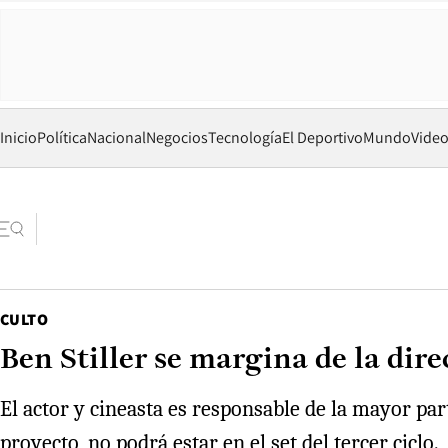
Inicio
Política
Nacional
Negocios
Tecnología
El Deportivo
Mundo
Vide
CULTO
Ben Stiller se margina de la dir
El actor y cineasta es responsable de la mayor par
proyecto, no podrá estar en el set del tercer ciclo.