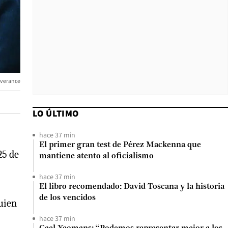
Severance
LO ÚLTIMO
hace 37 min
El primer gran test de Pérez Mackenna que
25 de
mantiene atento al oficialismo
hace 37 min
El libro recomendado: David Toscana y la historia
de los vencidos
quien
hace 37 min