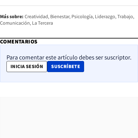
Más sobre:
Creatividad
Bienestar
Psicología
Liderazgo
Trabajo
Comunicación
La Tercera
COMENTARIOS
Para comentar este artículo debes ser suscriptor.
OPENS IN NEW WINDOW
INICIA SESIÓN
SUSCRÍBETE