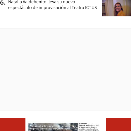
Natalia Valdebenito lleva su nuevo
6
.
espectáculo de improvisación al Teatro ICTUS
Opens in ne