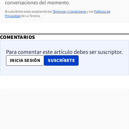
conversaciones del momento.
Al suscribirte estás aceptando los
Términos y Condiciones
y las
Políticas de
Privacidad
de La Tercera.
COMENTARIOS
Para comentar este artículo debes ser suscriptor.
OPENS IN NEW WINDOW
INICIA SESIÓN
SUSCRÍBETE