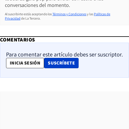
conversaciones del momento.
Al suscribirte estás aceptando los
Términos y Condiciones
y las
Políticas de
Privacidad
de La Tercera.
COMENTARIOS
Para comentar este artículo debes ser suscriptor.
OPENS IN NEW WINDOW
INICIA SESIÓN
SUSCRÍBETE