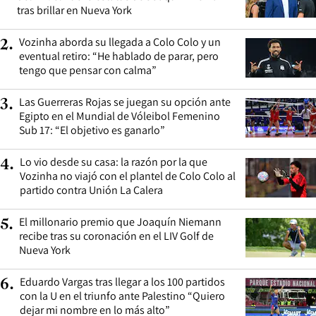
tras brillar en Nueva York
Vozinha aborda su llegada a Colo Colo y un
2
.
eventual retiro: “He hablado de parar, pero
tengo que pensar con calma”
Las Guerreras Rojas se juegan su opción ante
3
.
Egipto en el Mundial de Vóleibol Femenino
Sub 17: “El objetivo es ganarlo”
Lo vio desde su casa: la razón por la que
4
.
Vozinha no viajó con el plantel de Colo Colo al
partido contra Unión La Calera
El millonario premio que Joaquín Niemann
5
.
recibe tras su coronación en el LIV Golf de
Nueva York
Eduardo Vargas tras llegar a los 100 partidos
6
.
con la U en el triunfo ante Palestino “Quiero
dejar mi nombre en lo más alto”