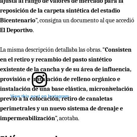
ajusta al rango de valores de mercado para la
reposición de la carpeta sintética del estadio
Bicentenario
”, consigna un documento al que accedió
El Deportivo
.
La misma descripción detallaba las obras. “
Consisten
en el retiro y recambio del pasto sintético
existente de la cancha y de su área de influencia,
provisión e instalación de relleno orgánico e
instalación de una base elástica, micronivelación
View this post on Instagram
previo a la colocación, retiro de canaletas
perimetrales y un nuevo sistema de drenaje e
impermeabilización
”, acotaba.