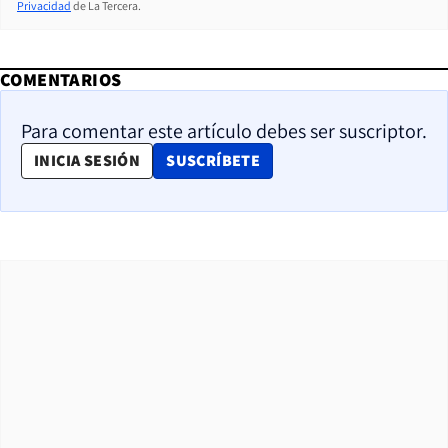
Privacidad
de La Tercera.
COMENTARIOS
Para comentar este artículo debes ser suscriptor.
OPENS IN NEW WINDOW
INICIA SESIÓN
SUSCRÍBETE