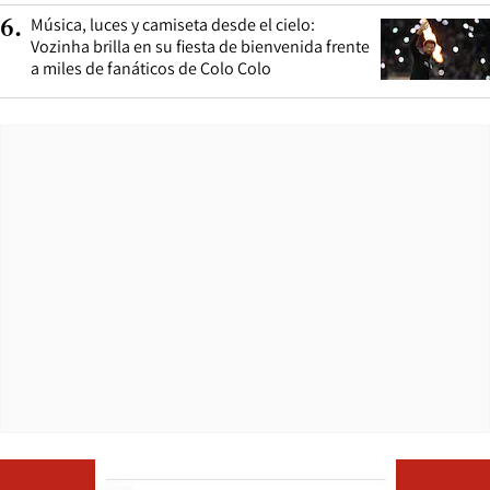
Música, luces y camiseta desde el cielo:
6
.
Vozinha brilla en su fiesta de bienvenida frente
a miles de fanáticos de Colo Colo
Opens in ne