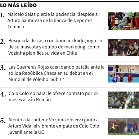
LO MÁS LEÍDO
Marcelo Salas pierde la paciencia: despide a
1
.
Arturo Sanhueza de la banca de Deportes
Temuco
Búsqueda de casa con bono incluido, ingreso
2
.
de su mascota y equipo de marketing: cómo
Vozinha planifica su vida en Chile
Las Guerreras Rojas caen dando batalla ante la
3
.
sólida República Checa en su debut en el
Mundial de Vóleibol Sub 17
Colo Colo no para: le ofrece contrato por 18
4
.
meses a Iván Román
Atento a la cantera: Vozinha observa junto a
5
.
Arturo Vidal el vibrante empate de Colo Colo
juvenil ante la UC