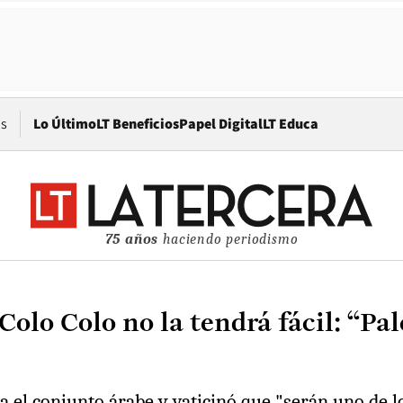
Opens in new window
os
Lo Último
LT Beneficios
Papel Digital
LT Educa
75 años
haciendo periodismo
lo Colo no la tendrá fácil: “Pale
ra el conjunto árabe y vaticinó que "serán uno de 