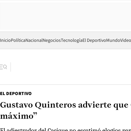
Inicio
Política
Nacional
Negocios
Tecnología
El Deportivo
Mundo
Vide
EL DEPORTIVO
Gustavo Quinteros advierte que Co
máximo”
El adiestrador del Cacique no escatimó elogios pa