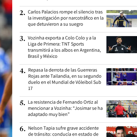
Carlos Palacios rompe el silencio tras
2
.
la investigación por narcotráfico en la
que detuvieron a su suegro
Vozinha exporta a Colo Colo y a la
3
.
Liga de Primera: TNT Sports
transmitirá a los albos en Argentina,
Brasil y México
Repasa la derrota de las Guerreras
4
.
Rojas ante Tailandia, en su segundo
duelo en el Mundial de Vóleibol Sub
17
La resistencia de Fernando Ortiz al
5
.
mencionar a Vozinha: “Josimar se ha
adaptado muy bien”
Nelson Tapia sufre grave accidente
6
.
de tránsito: conducía en estado de