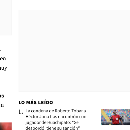
.
lea
muy
os
LO MÁS LEÍDO
on
La condena de Roberto Tobar a
1
.
Héctor Jona tras encontrón con
jugador de Huachipato: “Se
desbordó; tiene su sanción”