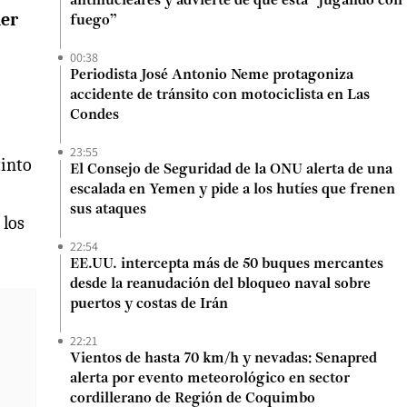
antinucleares y advierte de que está “jugando con
der
fuego”
00:38
Periodista José Antonio Neme protagoniza
accidente de tránsito con motociclista en Las
Condes
23:55
tinto
El Consejo de Seguridad de la ONU alerta de una
escalada en Yemen y pide a los hutíes que frenen
sus ataques
 los
22:54
EE.UU. intercepta más de 50 buques mercantes
desde la reanudación del bloqueo naval sobre
puertos y costas de Irán
22:21
Vientos de hasta 70 km/h y nevadas: Senapred
alerta por evento meteorológico en sector
cordillerano de Región de Coquimbo