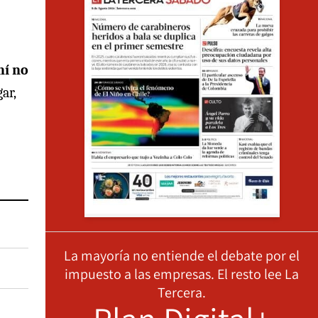
hí no
ar,
La mayoría no entiende el debate por el
impuesto a las empresas. El resto lee La
Tercera.