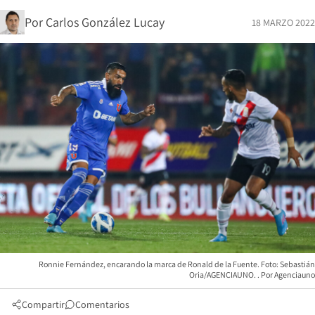
Por
Carlos González Lucay
18 MARZO 2022
Ronnie Fernández, encarando la marca de Ronald de la Fuente. Foto: Sebastián
Oria/AGENCIAUNO.
Agenciauno
Compartir
Comentarios