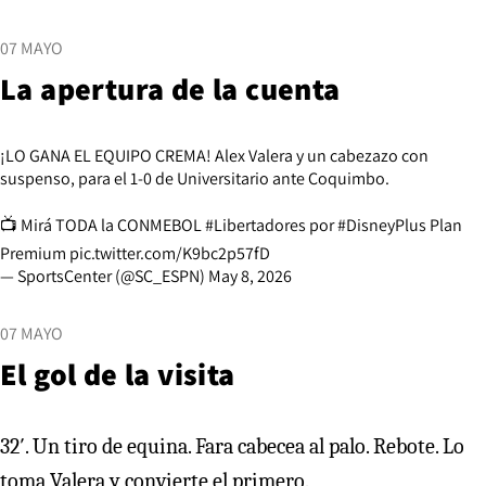
07 MAYO
La apertura de la cuenta
¡LO GANA EL EQUIPO CREMA! Alex Valera y un cabezazo con
suspenso, para el 1-0 de Universitario ante Coquimbo.
📺 Mirá TODA la CONMEBOL
#Libertadores
por
#DisneyPlus
Plan
Premium
pic.twitter.com/K9bc2p57fD
— SportsCenter (@SC_ESPN)
May 8, 2026
07 MAYO
El gol de la visita
32′. Un tiro de equina. Fara cabecea al palo. Rebote. Lo
toma Valera y convierte el primero.