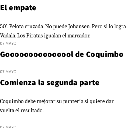
El empate
50′. Pelota cruzada. No puede Johansen. Pero si lo logra
Vadalá. Los Piratas igualan el marcador.
07 MAYO
Gooooooooooooool de Coquimbo
07 MAYO
Comienza la segunda parte
Coquimbo debe mejorar su puntería si quiere dar
vuelta el resultado.
07 MAYO