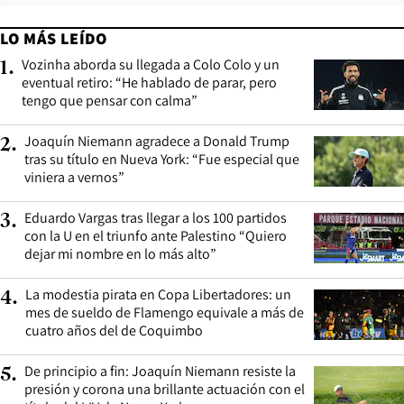
LO MÁS LEÍDO
Vozinha aborda su llegada a Colo Colo y un
1
.
eventual retiro: “He hablado de parar, pero
tengo que pensar con calma”
Joaquín Niemann agradece a Donald Trump
2
.
tras su título en Nueva York: “Fue especial que
viniera a vernos”
Eduardo Vargas tras llegar a los 100 partidos
3
.
con la U en el triunfo ante Palestino “Quiero
dejar mi nombre en lo más alto”
La modestia pirata en Copa Libertadores: un
4
.
mes de sueldo de Flamengo equivale a más de
cuatro años del de Coquimbo
De principio a fin: Joaquín Niemann resiste la
5
.
presión y corona una brillante actuación con el