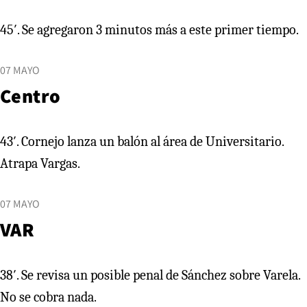
45′. Se agregaron 3 minutos más a este primer tiempo.
07 MAYO
Centro
43′. Cornejo lanza un balón al área de Universitario.
Atrapa Vargas.
07 MAYO
VAR
38′. Se revisa un posible penal de Sánchez sobre Varela.
No se cobra nada.