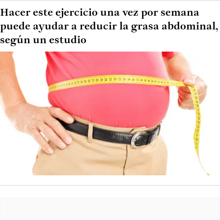
Hacer este ejercicio una vez por semana
puede ayudar a reducir la grasa abdominal,
según un estudio