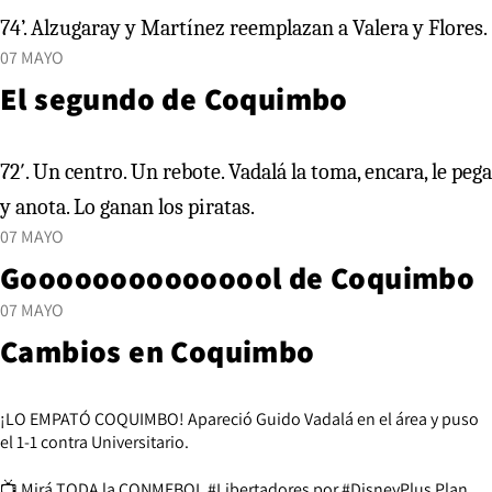
74’. Alzugaray y Martínez reemplazan a Valera y Flores.
07 MAYO
El segundo de Coquimbo
72′. Un centro. Un rebote. Vadalá la toma, encara, le pega
y anota. Lo ganan los piratas.
07 MAYO
Gooooooooooooool de Coquimbo
07 MAYO
Cambios en Coquimbo
¡LO EMPATÓ COQUIMBO! Apareció Guido Vadalá en el área y puso
el 1-1 contra Universitario.
📺 Mirá TODA la CONMEBOL
#Libertadores
por
#DisneyPlus
Plan