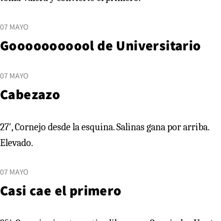
07 MAYO
Gooooooooool de Universitario
07 MAYO
Cabezazo
27′, Cornejo desde la esquina. Salinas gana por arriba.
Elevado.
07 MAYO
Casi cae el primero