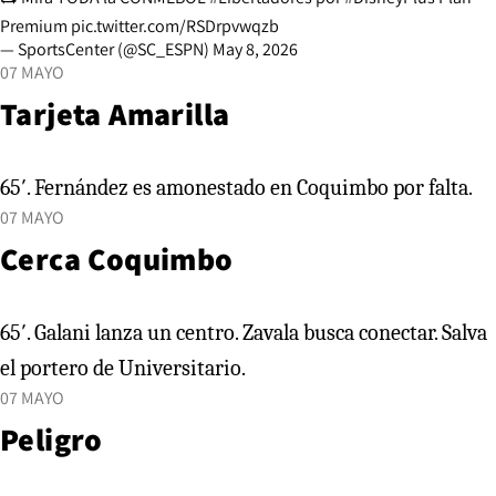
Premium
pic.twitter.com/RSDrpvwqzb
— SportsCenter (@SC_ESPN)
May 8, 2026
07 MAYO
Tarjeta Amarilla
65′. Fernández es amonestado en Coquimbo por falta.
07 MAYO
Cerca Coquimbo
65′. Galani lanza un centro. Zavala busca conectar. Salva
el portero de Universitario.
07 MAYO
Peligro