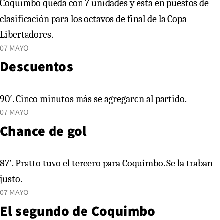
Coquimbo queda con 7 unidades y está en puestos de
clasificación para los octavos de final de la Copa
Libertadores.
07 MAYO
Descuentos
90′. Cinco minutos más se agregaron al partido.
07 MAYO
Chance de gol
87′. Pratto tuvo el tercero para Coquimbo. Se la traban
justo.
07 MAYO
El segundo de Coquimbo