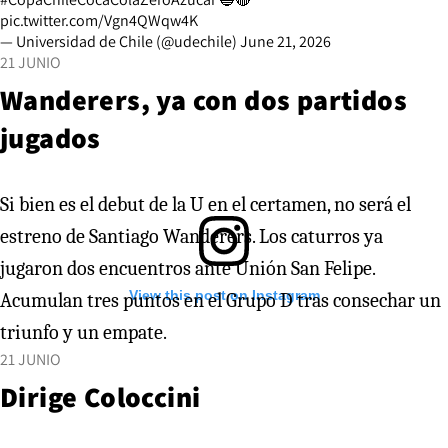
pic.twitter.com/Vgn4QWqw4K
— Universidad de Chile (@udechile)
June 21, 2026
21 JUNIO
Wanderers, ya con dos partidos
jugados
Si bien es el debut de la U en el certamen, no será el
estreno de Santiago Wanderers. Los caturros ya
jugaron dos encuentros ante Unión San Felipe.
View this post on Instagram
Acumulan tres puntos en el Grupo D tras consechar un
triunfo y un empate.
21 JUNIO
Dirige Coloccini