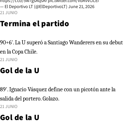
https://t.co/5w7gsAqsAr
pic.twitter.com/VbAvVlJLEi
— El Deportivo LT (@ElDeportivoLT)
June 21, 2026
21 JUNIO
Termina el partido
90+6′. La U superó a Santiago Wanderers en su debut
en la Copa Chile.
21 JUNIO
Gol de la U
89′. Ignacio Vásquez define con un picotón ante la
salida del portero. Golazo.
21 JUNIO
Gol de la U