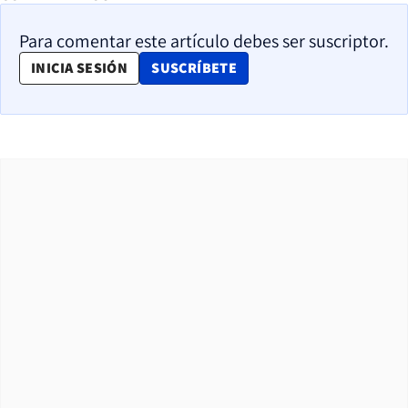
Para comentar este artículo debes ser suscriptor.
OPENS IN NEW WINDOW
INICIA SESIÓN
SUSCRÍBETE