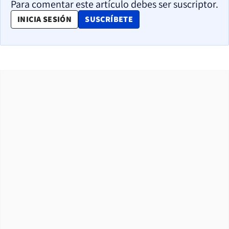
Para comentar este artículo debes ser suscriptor.
OPENS IN NEW WINDOW
INICIA SESIÓN
SUSCRÍBETE