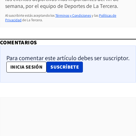
semana, por el equipo de Deportes de La Tercera.
Al suscribirte estás aceptando los
Términos y Condiciones
y las
Políticas de
Privacidad
de La Tercera.
COMENTARIOS
Para comentar este artículo debes ser suscriptor.
OPENS IN NEW WINDOW
INICIA SESIÓN
SUSCRÍBETE