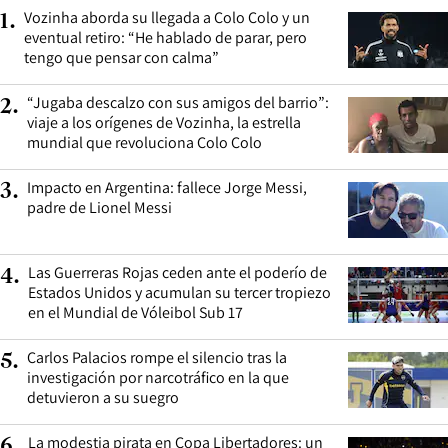
Vozinha aborda su llegada a Colo Colo y un
1
.
eventual retiro: “He hablado de parar, pero
tengo que pensar con calma”
“Jugaba descalzo con sus amigos del barrio”:
2
.
viaje a los orígenes de Vozinha, la estrella
mundial que revoluciona Colo Colo
Impacto en Argentina: fallece Jorge Messi,
3
.
padre de Lionel Messi
Las Guerreras Rojas ceden ante el poderío de
4
.
Estados Unidos y acumulan su tercer tropiezo
en el Mundial de Vóleibol Sub 17
Carlos Palacios rompe el silencio tras la
5
.
investigación por narcotráfico en la que
detuvieron a su suegro
La modestia pirata en Copa Libertadores: un
6
.