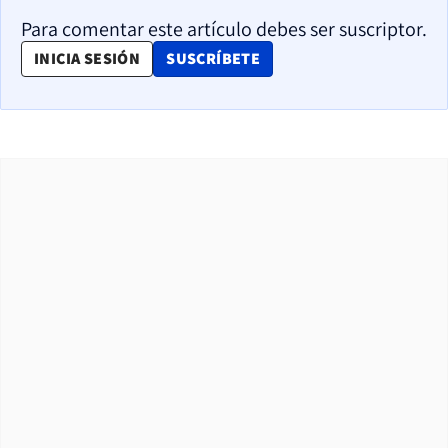
Para comentar este artículo debes ser suscriptor.
OPENS IN NEW WINDOW
INICIA SESIÓN
SUSCRÍBETE